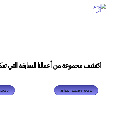
خطي
تيك
إنستجرام
بيهانس
بينتريست
لى
توك
لمحتوى
اكتشف مجموعة من أعمالنا السابقة التي تع
برمجة وتصميم المواقع
برمجة 